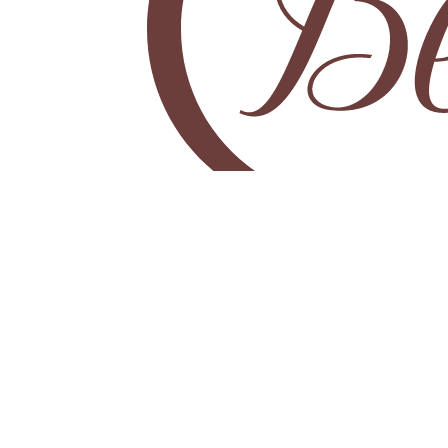
Diseño y creación de moda femenina en Perú, estilo
atemporal y detalles que marcan la diferencia.
DIRECCIÓN
📌 Jr Gamarra 654 galería Guizado
piso 4 tienda 417-C
📌 Jr Gamarra 756 Galería Santa Lucía
piso 7 tienda 712- 11