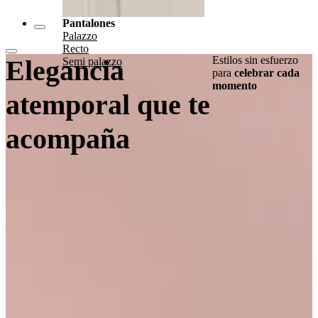
Pantalones
Palazzo
Recto
Estilos sin esfuerzo
Elegancia
Semi palazzo
para
celebrar cada
momento
atemporal que te
acompaña